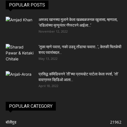
POPULAR POSTS
अमजद खानच्या मुलाने केला खळबळजनक खुलासा; म्हणाला,
‘वडिलांच्या मृत्यूनंतर गॅंगस्टरने आईला…’
November 12, 2022
‘तुका म्हणे पवारा, नको उडवू तोंडाचा फवारा…’, केतकी चितळेची
शरद पवारांबद्दल...
May 13, 2022
प्रसिद्ध कॉमेडियनने ‘ती’च्या प्रायव्हेट पार्टला केला स्पर्श, ‘तो’
वादग्रस्त व्हिडिओ आला...
April 18, 2022
POPULAR CATEGORY
बॉलीवूड
21962