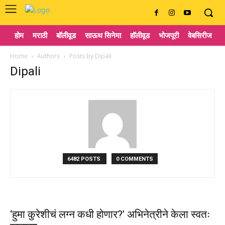
होम
मराठी
बॉलीवूड
साऊथ सिनेमा
हॉलीवूड
भोजपूरी
वेबसिरीज
ट
Home
Authors
Posts by Dipali
Dipali
6482 POSTS
0 COMMENTS
‘हुमा कुरेशीचं लग्न कधी होणार?’ अभिनेत्रीने केला स्वतः