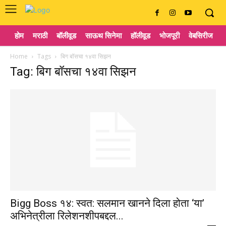
होम
मराठी
बॉलीवूड
साऊथ सिनेमा
हॉलीवूड
भोजपूरी
वेबसिरीज
ट
Home
Tags
बिग बॉसचा १४वा सिझन
Tag: बिग बॉसचा १४वा सिझन
Bigg Boss १४: स्वत: सलमान खानने दिला होता ‘या’
अभिनेत्रीला रिलेशनशीपबद्दल...