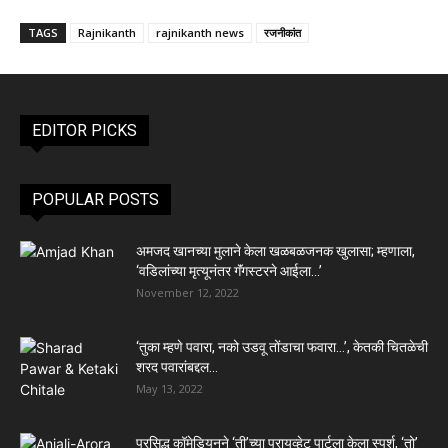
TAGS
Rajnikanth
rajnikanth news
रजनीकांत
EDITOR PICKS
POPULAR POSTS
अमजद खानच्या मुलाने केला खळबळजनक खुलासा; म्हणाला,
‘वडिलांच्या मृत्यूनंतर गॅंगस्टरने आईला…’
November 12, 2022
‘तुका म्हणे पवारा, नको उडवू तोंडाचा फवारा…’, केतकी चितळेची
शरद पवारांबद्दल...
May 13, 2022
प्रसिद्ध कॉमेडियनने ‘ती’च्या प्रायव्हेट पार्टला केला स्पर्श, ‘तो’