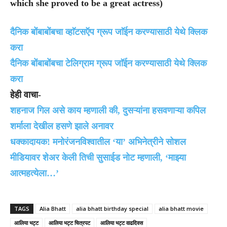
which she proved to be a great actress)
दैनिक बाेंबाबाेंबचा व्हाॅटसऍप ग्रूप जाॅईन करण्यासाठी येथे क्लिक
करा
दैनिक बाेंबाबाेंबचा टेलिग्राम ग्रूप जाॅईन करण्यासाठी येथे क्लिक
करा
हेही वाचा-
शहनाज गिल असे काय म्हणाली की, दुसऱ्यांना हसवणाऱ्या कपिल
शर्माला देखील हसणे झाले अनावर
धक्कादायक! मनोरंजनविश्वातील ‘या’ अभिनेत्रीने सोशल
मीडियावर शेअर केली तिची सुसाईड नोट म्हणाली, ‘माझ्या
आत्महत्येला…’
TAGS
Alia Bhatt
alia bhatt birthday special
alia bhatt movie
आलिया भट्ट
आलिया भट्ट चित्रपट
आलिया भट्ट वाढदिवस