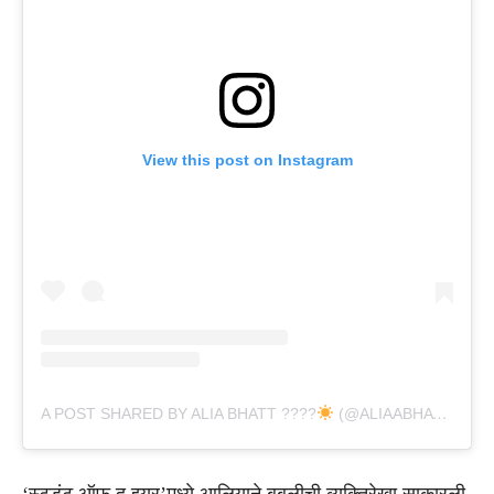
View this post on Instagram
A POST SHARED BY ALIA BHATT ????
(@ALIAABHATT)
‘स्टुडंट ऑफ द इयर’मध्ये आलियाने बबलीची व्यक्तिरेखा साकारली