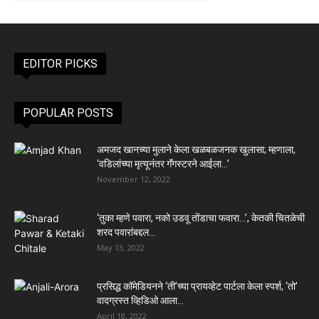
EDITOR PICKS
POPULAR POSTS
अमजद खानच्या मुलाने केला खळबळजनक खुलासा; म्हणाला,
‘वडिलांच्या मृत्यूनंतर गॅंगस्टरने आईला…’
November 12, 2022
‘तुका म्हणे पवारा, नको उडवू तोंडाचा फवारा…’, केतकी चितळेची
शरद पवारांबद्दल...
May 13, 2022
प्रसिद्ध कॉमेडियनने ‘ती’च्या प्रायव्हेट पार्टला केला स्पर्श, ‘तो’
वादग्रस्त व्हिडिओ आला...
April 18, 2022