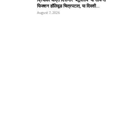
प्रियांका चोप्रा दिसणार ‘ब्लूफ्लाय’ या सायन्स
फिक्शन हॉलिवूड चित्रपटात, या दिवशी...
August 7, 2026