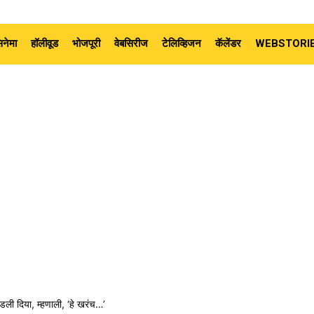
नेमा
हॉलीवूड
भोजपूरी
वेबसिरीज
टेलिव्हिजन
कॅलेंडर
WEBSTORI
पडली दिया, म्हणाली, ‘हे खरंच…’