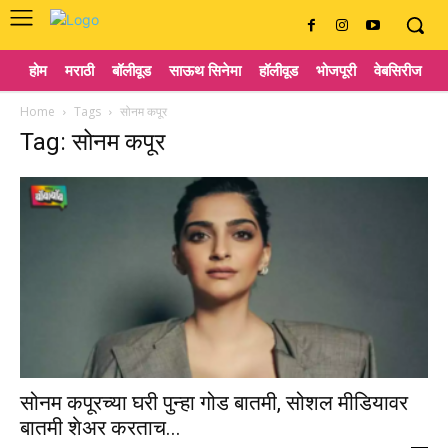
होम
मराठी
बॉलीवूड
साऊथ सिनेमा
हॉलीवूड
भोजपूरी
वेबसिरीज
ट
Home
Tags
सोनम कपूर
Tag: सोनम कपूर
सोनम कपूरच्या घरी पुन्हा गोड बातमी, सोशल मीडियावर
बातमी शेअर करताच...