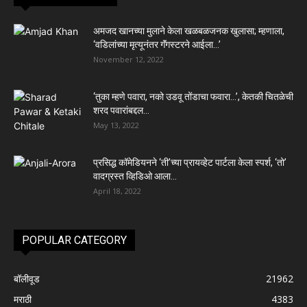
अमजद खानच्या मुलाने केला खळबळजनक खुलासा; म्हणाला,
‘वडिलांच्या मृत्यूनंतर गॅंगस्टरने आईला…’
November 12, 2022
‘तुका म्हणे पवारा, नको उडवू तोंडाचा फवारा…’, केतकी चितळेची
शरद पवारांबद्दल...
May 13, 2022
प्रसिद्ध कॉमेडियनने ‘ती’च्या प्रायव्हेट पार्टला केला स्पर्श, ‘तो’
वादग्रस्त व्हिडिओ आला...
April 18, 2022
POPULAR CATEGORY
बॉलीवूड
21962
मराठी
4383