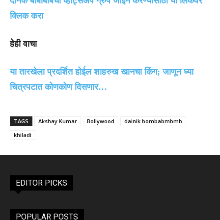
दैनिक बोंबाबोंबचा व्हॉट्सॲप ग्रुप जॉईन करण्यासाठी या लिंकवर
क्लिक करा
हेही वाचा
या तारखेला प्रदर्शित होईल शाहरुख खानचा किंग; जाणून घ्या
चित्रपटात कोणकोण दिसणार…
TAGS
Akshay Kumar
Bollywood
dainik bombabmbmb
khiladi
EDITOR PICKS
POPULAR POSTS