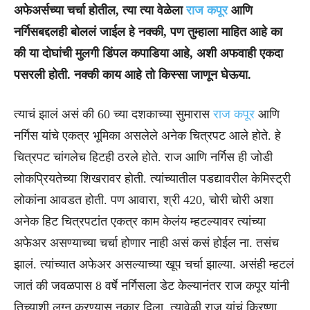
अफेअर्सच्या चर्चा होतील, त्या त्या वेळेला
राज कपूर
आणि
नर्गिसबद्दलही बोललं जाईल हे नक्की, पण तुम्हाला माहित आहे का
की या दोघांची मुलगी डिंपल कपाडिया आहे, अशी अफवाही एकदा
पसरली होती. नक्की काय आहे तो किस्सा जाणून घेऊया.
त्याचं झालं असं की 60 च्या दशकाच्या सुमारास
राज कपूर
आणि
नर्गिस यांचे एकत्र भूमिका असलेले अनेक चित्रपट आले होते. हे
चित्रपट चांगलेच हिटही ठरले होते. राज आणि नर्गिस ही जोडी
लोकप्रियतेच्या शिखरावर होती. त्यांच्यातील पडद्यावरील केमिस्ट्री
लोकांना आवडत होती. पण आवारा, श्री 420, चोरी चोरी अशा
अनेक हिट चित्रपटांत एकत्र काम केलंय म्हटल्यावर त्यांच्या
अफेअर असण्याच्या चर्चा होणार नाही असं कसं होईल ना. तसंच
झालं. त्यांच्यात अफेअर असल्याच्या खूप चर्चा झाल्या. असंही म्हटलं
जातं की जवळपास 8 वर्षे नर्गिसला डेट केल्यानंतर राज कपूर यांनी
तिच्याशी लग्न करण्यास नकार दिला. त्यावेळी राज यांचं क्रिष्णा