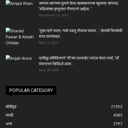
अमजद खानच्या मुलाने केला खळबळजनक खुलासा; म्हणाला,
‘वडिलांच्या मृत्यूनंतर गॅंगस्टरने आईला…’
November 12, 2022
‘तुका म्हणे पवारा, नको उडवू तोंडाचा फवारा…’, केतकी चितळेची
शरद पवारांबद्दल...
May 13, 2022
प्रसिद्ध कॉमेडियनने ‘ती’च्या प्रायव्हेट पार्टला केला स्पर्श, ‘तो’
वादग्रस्त व्हिडिओ आला...
April 18, 2022
POPULAR CATEGORY
बॉलीवूड
21953
मराठी
4383
अन्य
3797