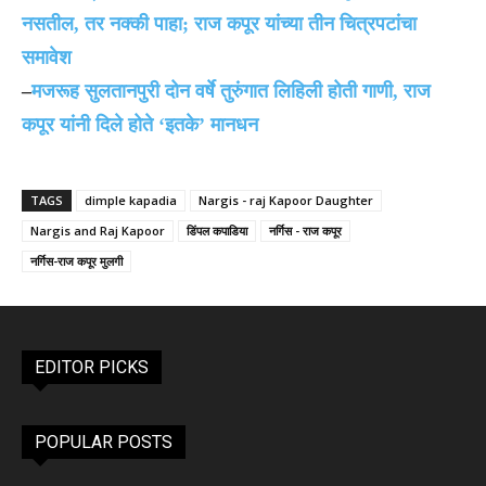
नसतील, तर नक्की पाहा; राज कपूर यांच्या तीन चित्रपटांचा
समावेश
–
मजरूह सुलतानपुरी दोन वर्षे तुरुंगात लिहिली होती गाणी, राज
कपूर यांनी दिले होते ‘इतके’ मानधन
TAGS
dimple kapadia
Nargis - raj Kapoor Daughter
Nargis and Raj Kapoor
डिंपल कपाडिया
नर्गिस - राज कपूर
नर्गिस-राज कपूर मुलगी
EDITOR PICKS
POPULAR POSTS