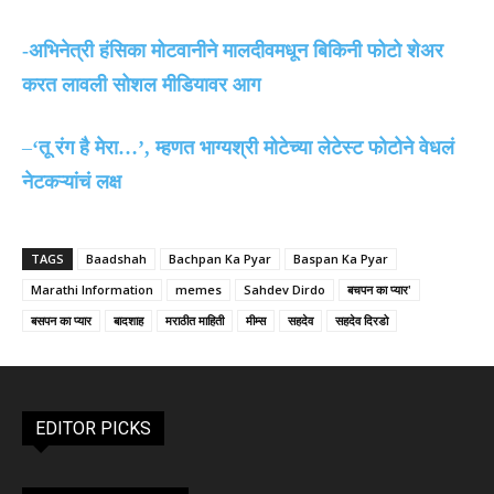
-अभिनेत्री हंसिका मोटवानीने मालदीवमधून बिकिनी फोटो शेअर
करत लावली सोशल मीडियावर आग
–
‘तू रंग है मेरा…’, म्हणत भाग्यश्री मोटेच्या लेटेस्ट फोटोने वेधलं
नेटकऱ्यांचं लक्ष
TAGS
Baadshah
Bachpan Ka Pyar
Baspan Ka Pyar
Marathi Information
memes
Sahdev Dirdo
बचपन का प्यार'
बसपन का प्यार
बादशाह
मराठीत माहिती
मीम्स
सहदेव
सहदेव दिरडो
EDITOR PICKS