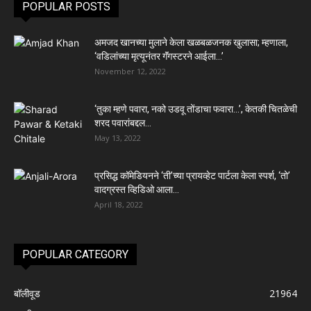
POPULAR POSTS
अमजद खानच्या मुलाने केला खळबळजनक खुलासा; म्हणाला,
‘वडिलांच्या मृत्यूनंतर गॅंगस्टरने आईला…’
November 12, 2022
‘तुका म्हणे पवारा, नको उडवू तोंडाचा फवारा…’, केतकी चितळेची
शरद पवारांबद्दल...
May 13, 2022
प्रसिद्ध कॉमेडियनने ‘ती’च्या प्रायव्हेट पार्टला केला स्पर्श, ‘तो’
वादग्रस्त व्हिडिओ आला...
April 18, 2022
POPULAR CATEGORY
बॉलीवूड
21964