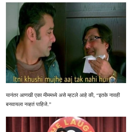
यानंतर आणखी एका मीममध्ये असे म्हटले आहे की, “इतके नावही
बनवायला नव्हतं पाहिजे.”