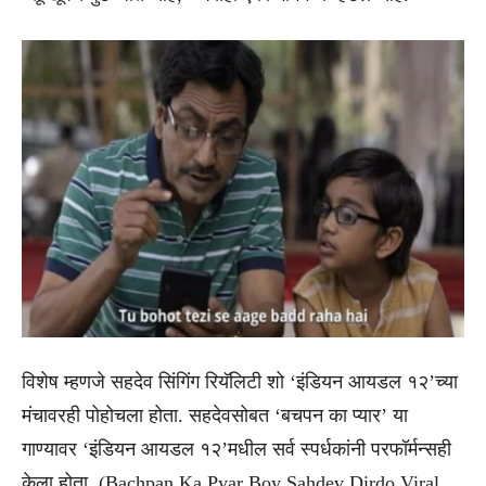
विशेष म्हणजे सहदेव सिंगिंग रियॅलिटी शो ‘इंडियन आयडल १२’च्या
मंचावरही पोहोचला होता. सहदेवसोबत ‘बचपन का प्यार’ या
गाण्यावर ‘इंडियन आयडल १२’मधील सर्व स्पर्धकांनी परफॉर्मन्सही
केला होता. (Bachpan Ka Pyar Boy Sahdev Dirdo Viral