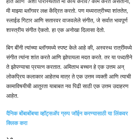
होते आणि अशा परिस्थितीत मी काय करावे? काम करत असताना,
मी माझ्या ब्लॉगवर लक्ष केंद्रित करतो. पण मध्यरात्रीच्या शांततेत,
स्लाईड गिटार आणि सतारवर वाजवलेले संगीत, जे सर्वात भावपूर्ण
शास्त्रीय संगीत ऐकतो. हा एक अनोखा दिलासा देतो.
बिग बींनी त्यांच्या ब्लॉगमध्ये स्पष्ट केले आहे की, अस्वस्थ रात्रींमध्ये
संगीत त्यांना शांत करते आणि झोपायला मदत करते. तर या पध्दतीने
ते झोपण्याचा प्रयत्न करतात. अमिताभ बच्चन हे एक उत्तम अन्
लोकप्रिय कलाकार आहेतच मात्र ते एक उत्तम व्यक्ती आणि त्याची
कामाविषयीची आतुरता याबाबत नव पिढी साठी एक उत्तम उदाहरण
आहेत.
दैनिक बोंबाबोंबचा व्हॉट्सॲप ग्रुप जॉईन करण्यासाठी या लिंकवर
क्लिक करा