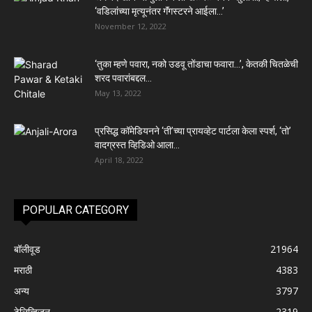
‘वडिलांच्या मृत्यूनंतर गॅंगस्टरने आईला…’
November 12, 2022
‘तुका म्हणे पवारा, नको उडवू तोंडाचा फवारा…’, केतकी चितळेची
शरद पवारांबद्दल...
May 13, 2022
प्रसिद्ध कॉमेडियनने ‘ती’च्या प्रायव्हेट पार्टला केला स्पर्श, ‘तो’
वादग्रस्त व्हिडिओ आला...
April 18, 2022
POPULAR CATEGORY
बॉलीवूड
21964
मराठी
4383
अन्य
3797
टेलिव्हिजन
2319