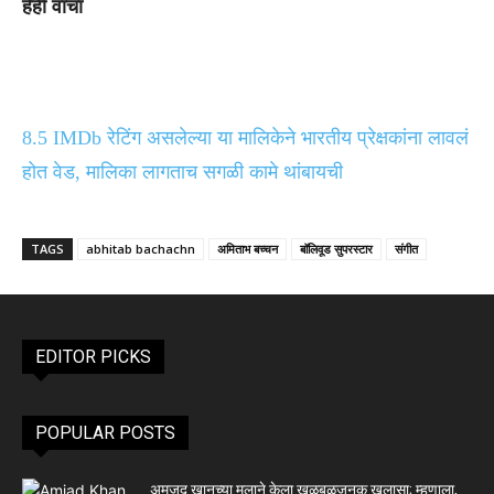
हेही वाचा
8.5 IMDb रेटिंग असलेल्या या मालिकेने भारतीय प्रेक्षकांना लावलं
होत वेड, मालिका लागताच सगळी कामे थांबायची
TAGS
abhitab bachachn
अमिताभ बच्चन
बॉलिवूड सुपरस्टार
संगीत
EDITOR PICKS
POPULAR POSTS
अमजद खानच्या मुलाने केला खळबळजनक खुलासा; म्हणाला,