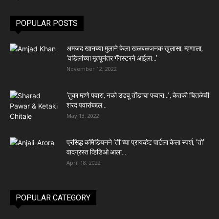
POPULAR POSTS
अमजद खानच्या मुलाने केला खळबळजनक खुलासा; म्हणाला,
‘वडिलांच्या मृत्यूनंतर गॅंगस्टरने आईला…’
November 12, 2022
‘तुका म्हणे पवारा, नको उडवू तोंडाचा फवारा…’, केतकी चितळेची
शरद पवारांबद्दल...
May 13, 2022
प्रसिद्ध कॉमेडियनने ‘ती’च्या प्रायव्हेट पार्टला केला स्पर्श, ‘तो’
वादग्रस्त व्हिडिओ आला...
April 18, 2022
POPULAR CATEGORY