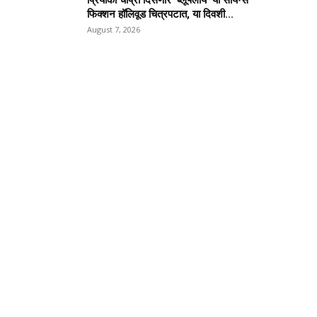
प्रियांका चोप्रा दिसणार ‘ब्लूफ्लाय’ या सायन्स
फिक्शन हॉलिवूड चित्रपटात, या दिवशी...
August 7, 2026