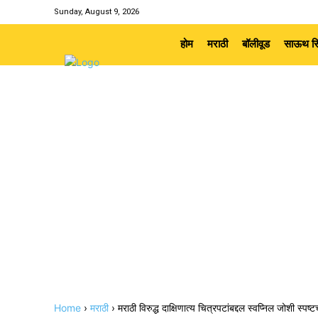
Sunday, August 9, 2026
होम
मराठी
बॉलीवूड
साऊथ सि
Home
›
मराठी
›
मराठी विरुद्ध दाक्षिणात्य चित्रपटांबद्दल स्वप्निल जोशी स्पष