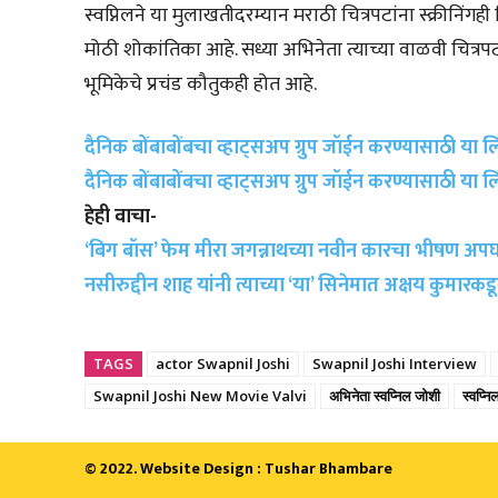
स्वप्निलने या मुलाखतीदरम्यान मराठी चित्रपटांना स्क्रीनिंगह
मोठी शोकांतिका आहे. सध्या अभिनेता त्याच्या वाळवी चित्रपट
भूमिकेचे प्रचंड कौतुकही होत आहे.
दैनिक बोंबाबोंबचा व्हाट्सअप ग्रुप जॉईन करण्यासाठी या 
दैनिक बोंबाबोंबचा व्हाट्सअप ग्रुप जॉईन करण्यासाठी या 
हेही वाचा-
‘बिग बॉस’ फेम मीरा जगन्नाथच्या नवीन कारचा भीषण अपघ
नसीरुद्दीन शाह यांनी त्याच्या ‘या’ सिनेमात अक्षय कुमा
TAGS
actor Swapnil Joshi
Swapnil Joshi Interview
Swapnil Joshi New Movie Valvi
अभिनेता स्वप्निल जोशी
स्वप्न
© 2022. Website Design : Tushar Bhambare