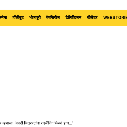
नेमा
हॉलीवूड
भोजपूरी
वेबसिरीज
टेलिव्हिजन
कॅलेंडर
WEBSTORI
्टच म्हणाला, ‘मराठी चित्रपटांना स्क्रीनिंग मिळणं हाच…’