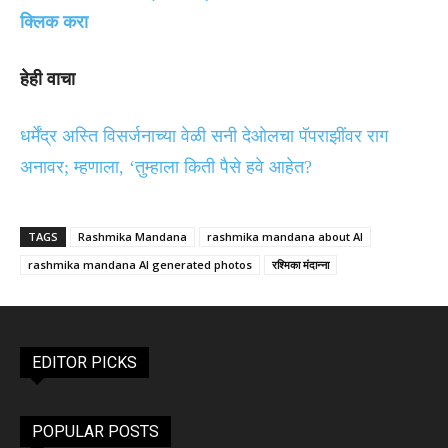
क्लिक करा
हेही वाचा
धर्मेंद्र अस्ति विसर्जनाच्या वेळी सनी देओलचा पॅपराझींवर राग
अनावर; म्हणाला, ‘तुम्हाला किती पैसे हवे आहेत?
TAGS
Rashmika Mandana
rashmika mandana about AI
rashmika mandana AI generated photos
रश्मिका मंदान्ना
EDITOR PICKS
POPULAR POSTS