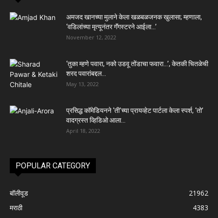
अमजद खानच्या मुलाने केला खळबळजनक खुलासा; म्हणाला,
‘वडिलांच्या मृत्यूनंतर गॅंगस्टरने आईला…’
November 12, 2022
‘तुका म्हणे पवारा, नको उडवू तोंडाचा फवारा…’, केतकी चितळेची
शरद पवारांबद्दल...
May 13, 2022
प्रसिद्ध कॉमेडियनने ‘ती’च्या प्रायव्हेट पार्टला केला स्पर्श, ‘तो’
वादग्रस्त व्हिडिओ आला...
April 18, 2022
POPULAR CATEGORY
बॉलीवूड
21962
मराठी
4383