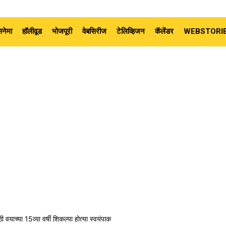
नेमा
हॉलीवूड
भोजपूरी
वेबसिरीज
टेलिव्हिजन
कॅलेंडर
WEBSTORI
 वयाच्या 15व्या वर्षी शिकल्या होत्या स्वयंपाक