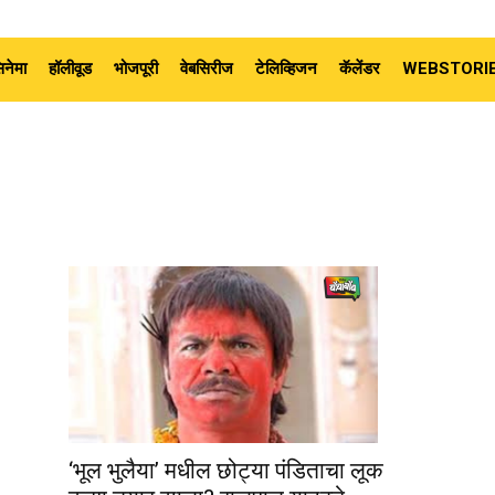
नेमा
हॉलीवूड
भोजपूरी
वेबसिरीज
टेलिव्हिजन
कॅलेंडर
WEBSTORI
‘भूल भुलैया’ मधील छोट्या पंडिताचा लूक