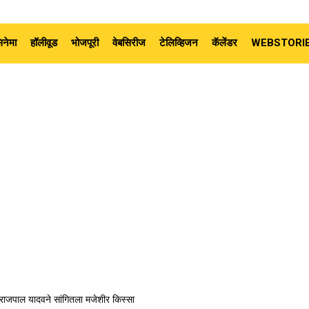
नेमा
हॉलीवूड
भोजपूरी
वेबसिरीज
टेलिव्हिजन
कॅलेंडर
WEBSTORI
राजपाल यादवने सांगितला मजेशीर किस्सा