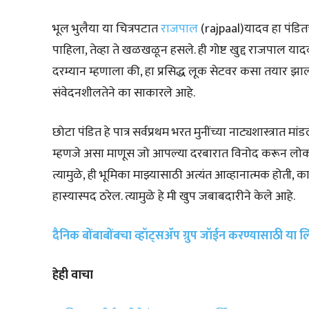
भूल भुलैया या चित्रपटात
राजपाल
(rajpaal)यादव हा पंडितचा 
पाहिला, तेव्हा ते खळखळून हसले. ही गोष्ट खुद्द राजपाल 
दरम्यान म्हणाला की, हा प्रसिद्ध लूक सेटवर कसा तयार झाला
संवेदनशीलतेने का साकारले आहे.
छोटा पंडित हे पात्र सर्वप्रथम भरत मुनींच्या नाट्यशास्त्रात म
म्हणजे असा माणूस जो आपल्या दरबारात विनोद करून लोकांना
त्यामुळे, ही भूमिका माझ्यासाठी अत्यंत आव्हानात्मक होत
हास्यास्पद ठरेल. त्यामुळे हे मी खुप जबाबदारीने केले आहे.
दैनिक बोंबाबोंबचा व्हॉट्सॲप ग्रुप जॉईन करण्यासाठी या
हेही वाचा