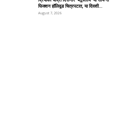
प्रियांका चोप्रा दिसणार ‘ब्लूफ्लाय’ या सायन्स
फिक्शन हॉलिवूड चित्रपटात, या दिवशी...
August 7, 2026