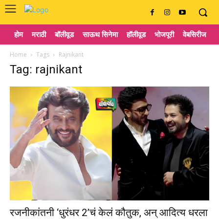
होम
मराठी
बॉलीवूड
साऊथ सिनेमा
हॉलीवूड
भोजपूरी
वेबसिरीज
ट
Home
Tags
Rajnikant
Tag: rajnikant
रजनीकांतनी ‘धुरंधर 2’चं केलं कौतुक, अन् आदित्य धरला