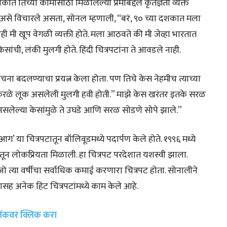
त तिच्या कामासाठी मिळालेल्या प्रेमाबद्दल कृतज्ञता व्यक्त
ा असे विचारले असता, सोनल म्हणाली, “बरं, ९० च्या दशकात मला
ी मी खूप वेगळी व्यक्ती होते. मला आठवते की मी जेव्हा भारतात
ेसांची, लंकी मुलगी होते. हिंदी चित्रपटांना ते आवडले नाही.
ा बदलण्याचा प्रयत्न केला होता. पण तिचे केस नेहमीच त्याच्या
क कुरळे लूक असलेली मुलगी हवी होती.” माझे केस खरंतर इतके सरळ
सलेल्या केसांमुळे ते उघडे आणि सरळ सोडणे सोपे झाले.”
त ‘आग’ या चित्रपटातून बॉलिवूडमध्ये पदार्पण केले होते. १९९६ मध्ये
ातून लोकप्रियता मिळाली. हा चित्रपट परदेशात यशस्वी झाला.
ो त्या वर्षीचा सर्वाधिक कमाई करणारा चित्रपट होता. सोनालीने
ह अनेक हिट चित्रपटांमध्ये काम केले आहे.
 लिंकवर क्लिक करा