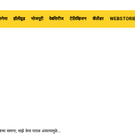
नेमा
हॉलीवूड
भोजपूरी
वेबसिरीज
टेलिव्हिजन
कॅलेंडर
WEBSTORI
ीकेचा सामना; माझे केस पातळ असल्यामुळे…