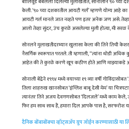
बॉलिवूड बबलला दिलेल्या मुलाखतीत, सोनालीने ९० च्या दशका
केली. ‘९० च्या दशकातील आयटी गर्ल’ म्हणणे योग्य आहे क
आयटी गर्ल मानले जात नव्हते पण इतर अनेक जण असे. तेव्हाह
आलो तेव्हा सुंदर, उंच कुरळे असलेल्या मुली होत्या, मी सरळ क
सोनलने मुलाखतीदरम्यान खुलासा केला की तिने तिची केशरचन
नैसर्गिक स्वरूपात परतले. ती म्हणाली, “त्यांना थोडी अधि
आहेत की ते कुरळे करणे खूप कठीण होते आणि माझ्याकडे अ
सोनाली बेंद्रेने १९९४ मध्ये वयाच्या १९ व्या वर्षी गोविंदासोब
तिला शाहरुख खानसोबत ‘इंग्लिश बाबू देसी मेम’ या चित्रपट
त्यानंतर तिने अजय देवगणसोबत ‘दिलजले’ मध्ये काम केले, ज
फिर हम साथ साथ हैं, हमारा दिल आपके पास है, सरफरोश यास
दैनिक बोंबाबोंबचा व्हॉट्सॲप ग्रुप जॉईन करण्यासाठी या