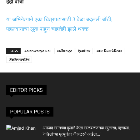
हेही वाचा
या अभिनेत्याने एका चित्रपटासाठी 3 वेळा बदलली बॉडी;
पहलवानाचा लूक पाहून चाहतेही झाले थक्क
TAGS
Aaishwarya Rai
आलीया भट्ट
ऐश्वर्या राय
कान्स फिल्म फेस्टिवल
जॅकलिन फर्नांडिस
EDITOR PICKS
POPULAR POSTS
अमजद खानच्या मुलाने केला खळबळजनक खुलासा; म्हणाला,
‘वडिलांच्या मृत्यूनंतर गॅंगस्टरने आईला…’