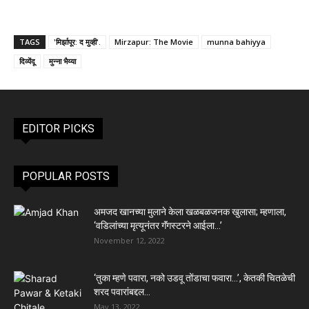
TAGS
'मिर्झापूर: द मुव्ही'.
Mirzapur: The Movie
munna bahiyya
दिव्येंदू
मुन्ना भैय्या
EDITOR PICKS
POPULAR POSTS
अमजद खानच्या मुलाने केला खळबळजनक खुलासा; म्हणाला,
‘वडिलांच्या मृत्यूनंतर गॅंगस्टरने आईला…’
November 12, 2022
‘तुका म्हणे पवारा, नको उडवू तोंडाचा फवारा…’, केतकी चितळेची
शरद पवारांबद्दल...
May 13, 2022