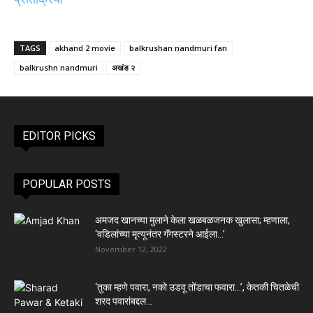
TAGS
akhand 2 movie
balkrushan nandmuri fan
balkrushn nandmuri
अखंड २
EDITOR PICKS
POPULAR POSTS
अमजद खानच्या मुलाने केला खळबळजनक खुलासा; म्हणाला,
‘वडिलांच्या मृत्यूनंतर गॅंगस्टरने आईला…’
November 12, 2022
‘तुका म्हणे पवारा, नको उडवू तोंडाचा फवारा…’, केतकी चितळेची
शरद पवारांबद्दल...