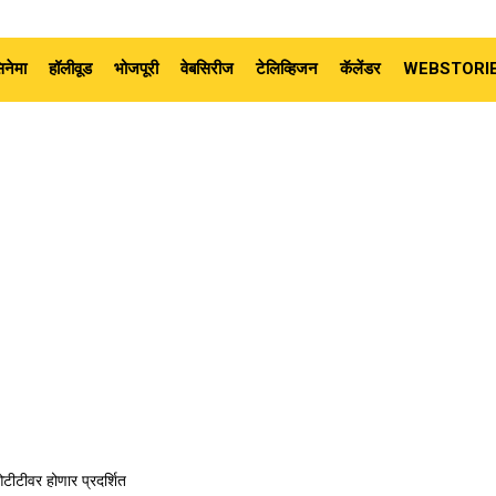
नेमा
हॉलीवूड
भोजपूरी
वेबसिरीज
टेलिव्हिजन
कॅलेंडर
WEBSTORI
ओटीटीवर होणार प्रदर्शित