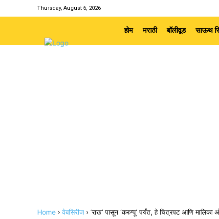
Thursday, August 6, 2026
होम
मराठी
बॉलीवूड
साऊथ सि
Home
›
वेबसिरीज
›
‘राख’ पासून ‘करुप्पू’ पर्यंत, हे चित्रपट आणि मालिका 