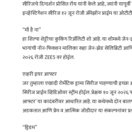
सीरिजचे दिग्दर्शन प्रोसित रॉय यांनी केले आहे, ज्यांनी यापूर्
इन्व्हेस्टिगेशन सीरिज १२ जून रोजी ॲमेझॉन प्राईम या ओटीटी प
“माँ है ना”
हा शिल्पा शेट्टीचा कुकिंग रिॲलिटी शो आहे. या शोमध्ये जेन
भागांची नॉन-फिक्शन मालिका सहा जेन-झेड सेलिब्रिटी आणि त्
२०२६ रोजी ZEE5 वर होईल.
एव्हरी इयर आफ्टर
जर तुम्हाला एखादी रोमँटिक ड्रामा सिरीज पाहण्याची इच्छा 
सिरीज प्राईम व्हिडिओवर स्ट्रीम होईल. प्रेक्षक १० जून २०
आफ्टर’ या कादंबरीवर आधारित आहे. या कथेमध्ये दोन बालपणीच
अडकतात आणि प्रेम व आत्मिक जोडीदार या संकल्पनांवर प्रश्
“ड्रिडम”