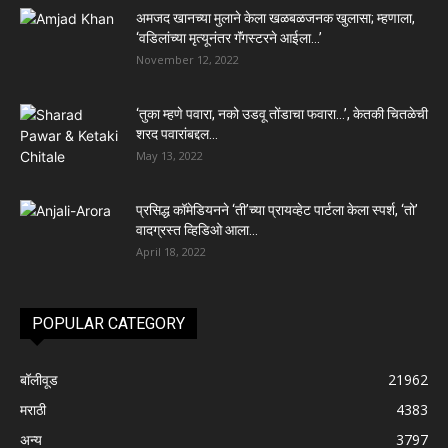
अमजद खानच्या मुलाने केला खळबळजनक खुलासा; म्हणाला,
‘वडिलांच्या मृत्यूनंतर गॅंगस्टरने आईला…’
November 12, 2022
‘तुका म्हणे पवारा, नको उडवू तोंडाचा फवारा…’, केतकी चितळेची
शरद पवारांबद्दल...
May 13, 2022
प्रसिद्ध कॉमेडियनने ‘ती’च्या प्रायव्हेट पार्टला केला स्पर्श, ‘तो’
वादग्रस्त व्हिडिओ आला...
April 18, 2022
POPULAR CATEGORY
बॉलीवूड
21962
मराठी
4383
अन्य
3797