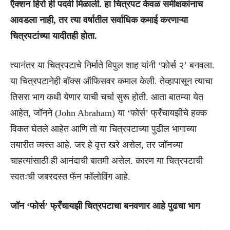
ऍक्शन हिरो ही पदवी मिळाली. हा चित्रपट केवळ समीक्षकांनाच
आवडला नाही, तर त्या वर्षातील सर्वाधिक कमाई करणाऱ्या
चित्रपटांच्या यादीतही होता.
त्यानंतर या चित्रपटाचे निर्माते विपुल शाह यांनी ‘फोर्स २’ बनवला.
या चित्रपटानेही बॉक्स ऑफिसवर कमाल केली. तेव्हापासून त्याचा
तिसरा भाग कधी येणार याची चर्चा सुरू होती. आता बातम्या येत
आहेत, जॉनने (John Abraham) या ‘फोर्स’ फ्रँचायझीचे हक्क
विकत घेतले आहेत आणि तो या चित्रपटाच्या पुढील भागाच्या
तयारीत व्यस्त आहे. जर हे वृत्त खरे असेल, तर जॉनच्या
चाहत्यांसाठी ही आनंदाची बातमी असेल. कारण या चित्रपटाची
स्वतःची जबरदस्त फॅन फॉलोविंग आहे.
जॉन ‘फोर्स’ फ्रँचायझी चित्रपटाचा बनवणार आहे पुढचा भाग