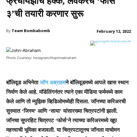
फ्रँचायझीचे हक्क, लवकरच ‘फोर्स
३’ची तयारी करणार सुरू
By
Team Bombabomb
February 12, 2022
Photo Courtesy: Instagram/thejohnabraham
बॉलिवूड अभिनेता
जॉन अब्राहम
ने बॉलिवूडमध्ये आपले खास स्थान
निर्माण केले आहे. मॉडेलिंगनंतर त्याने एका मीडिया फर्ममध्ये काम
केले आणि तो म्युझिक व्हिडिओमध्येही दिसला. जॉनच्या करिअरची
सुरुवात ‘जिस्म’ आणि ‘साया’ यांसारख्या चित्रपटांनी झाली.
जॉनचा सुपरहिट चित्रपट ‘फोर्स’ने त्याच्या करिअरमध्ये खूप
महत्त्वाची भूमिका बजावली. या चित्रपटातूनच जॉनला माचोमन