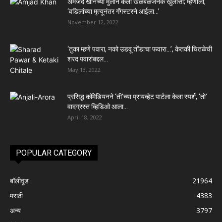
अमजद खानच्या मुलाने केला खळबळजनक खुलासा; म्हणाला,
‘वडिलांच्या मृत्यूनंतर गॅंगस्टरने आईला…’
November 12, 2022
‘तुका म्हणे पवारा, नको उडवू तोंडाचा फवारा…’, केतकी चितळेची
शरद पवारांबद्दल...
May 13, 2022
प्रसिद्ध कॉमेडियनने ‘ती’च्या प्रायव्हेट पार्टला केला स्पर्श, ‘तो’
वादग्रस्त व्हिडिओ आला...
April 18, 2022
POPULAR CATEGORY
बॉलीवूड
21964
मराठी
4383
अन्य
3797