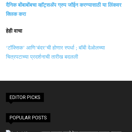
दैनिक बोंबाबोंबचा व्हॉट्सॲप ग्रुप जॉईन करण्यासाठी या लिंकवर
क्लिक करा
हेही वाचा
‘टॉक्सिक’ आणि’बंदर’ची होणार स्पर्धा ; बॉबी देओलच्या
चित्रपटाच्या प्रदर्शनाची तारीख बदलली
EDITOR PICKS
POPULAR POSTS