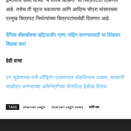
इम्तियाज अली यांच्या ‘मैं वापस आऊंगा’ या चित्रपटात दिसणार
आहे. तसेच ती सूरज बडजात्या आणि आदित्य चोप्रा यांसारख्या
प्रमुख चित्रपट निर्मात्यांच्या चित्रपटांमध्येही दिसणार आहे.
दैनिक बोंबाबोंबचा व्हॉट्सॲप ग्रुप जॉईन करण्यासाठी या लिंकवर
क्लिक करा
हेही वाचा
ठग सुकेशच्या मनी लाँड्रिंग प्रकरणात जॅकलिनला धक्का; सरकारी
साक्षीदार बनण्याच्या अभिनेत्रीच्या विनंतीला ईडीचा विरोध
TAGS
sharvari vagh
sharvari vagh news
शर्वरी वाघ