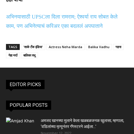
अभिनयासाठी UPSCला दिला रामराम; ऐश्वर्या राय सोबत केले
काम, पण अभिनेत्याचं करिअर एका बदललं अपघाताने
TAGS
'शार्क टँक इंडिया'
Actress Neha Marda
Balika Vadhu
गहना
नेहा मर्दा
बालिका वधू
EDITOR PICKS
POPULAR POSTS
अमजद खानच्या मुलाने केला खळबळजनक खुलासा; म्हणाला,
‘वडिलांच्या मृत्यूनंतर गॅंगस्टरने आईला…’
November 12, 2022