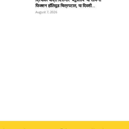
प्रियांका चोप्रा दिसणार ‘ब्लूफ्लाय’ या सायन्स
फिक्शन हॉलिवूड चित्रपटात, या दिवशी...
August 7, 2026