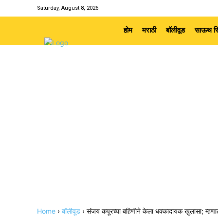
Saturday, August 8, 2026
होम
मराठी
बॉलीवूड
साऊथ सि
Home
›
बॉलीवूड
›
संजय कपूरच्या बहिणीने केला धक्कादायक खुलासा; म्हणाली