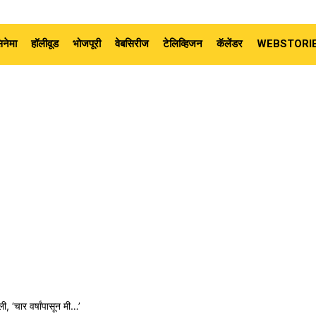
नेमा
हॉलीवूड
भोजपूरी
वेबसिरीज
टेलिव्हिजन
कॅलेंडर
WEBSTORI
, ‘चार वर्षांपासून मी…’