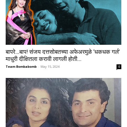
बापरे…बाप! संजय दत्तसोबतच्या अफेअरमुळे ‘धकधक गर्ल’
माधुरी दीक्षितला करावी लागली होती...
Team Bombabomb
-
May 15, 2024
0