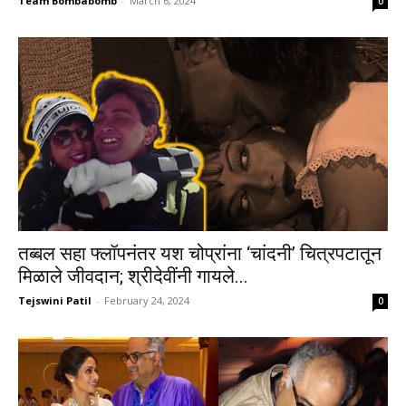
Team Bombabomb
-
March 6, 2024
0
तब्बल सहा फ्लॉपनंतर यश चोप्रांना ‘चांदनी’ चित्रपटातून
मिळाले जीवदान; श्रीदेवींनी गायले...
Tejswini Patil
-
February 24, 2024
0