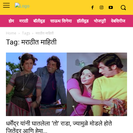
होम
मराठी
बॉलीवूड
साऊथ सिनेमा
हॉलीवूड
भोजपूरी
वेबसिरीज
ट
Home
Tags
मराठीत माहिती
Tag: मराठीत माहिती
धर्मेंद्र यांनी घातलेला ‘तो’ राडा, ज्यामुळे मोडले होते
जितेंद्र आणि हेमा...