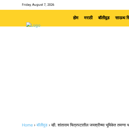
Friday, August 7, 2026
होम
मराठी
बॉलीवूड
साऊथ सि
Home
›
बॉलीवूड
›
व्ही. शांताराम चित्रपटातील जयश्रीच्या भूमिकेत तमन्ना भ