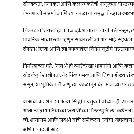
सोज्वळता, नजाकत आणि कलात्मकतेची नाजूकता पोस्टरमधून प
वैभवशाली मांडणी आणि त्या काळाचा समृद्ध कॅन्व्हास स्पष्टपण
चित्रपटात ‘जयश्री’ ही केवळ व्ही. शांताराम यांची पत्नी नसून
भावनिक आधारस्तंभ म्हणून साकारली जाणार आहे. सहकलाकार म
संवेदनशीलता आणि त्या काळातील सिनेमासृष्टीचे पडद्यामाग
निर्मात्यांच्या मते, “जयश्री ही व्यक्तिरेखा भावनांनी आणि कल
सौंदर्यपूर्ण शालीनता, नैसर्गिक चमक आणि तिच्या डोळ्यांतील
असून, या भूमिकेत ती जणू त्या काळातून थेट आजच्या पडद्य
याआधी प्रदर्शित झालेल्या सिद्धांत चतुर्वेदी यांच्या व्ही. शांता
आता तमन्ना भाटियाच्या ‘जयश्री’च्या पोस्टरमुळे त्या 
व्ही. शांताराम आणि जयश्री यांचे समीकरण, त्यांचा सहप्रवास आण
अधिक वाढली आहे.