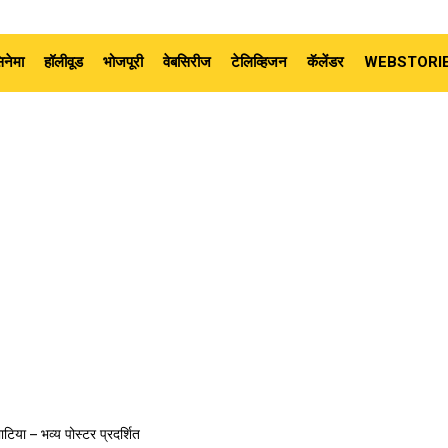
नेमा
हॉलीवूड
भोजपूरी
वेबसिरीज
टेलिव्हिजन
कॅलेंडर
WEBSTORI
ाटिया – भव्य पोस्टर प्रदर्शित