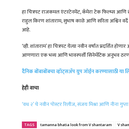
हा चित्रपट राजकमल एंटरटेनमेंट, कॅमेरा टेक फिल्म्स आणि रोअर
राहुल किरण शांताराम, सुभाष काळे आणि सरिता अश्विन वर्दे हे 
आहे.
‘व्ही. शांताराम’ हा चित्रपट येत्या नवीन वर्षात प्रदर्शित ह
आणणारा एक भव्य आणि भावस्पर्शी सिनेमॅटिक अनुभव ठरण
दैनिक बोंबाबोंबचा व्हॉट्सॲप ग्रुप जॉईन करण्यासाठी या
हेही वाचा
‘वध २’ चे नवीन पोस्टर रिलीज, संजय मिश्रा आणि नीना गुप्
TAGS
tamanna bhatia look from V shantaram
V sha