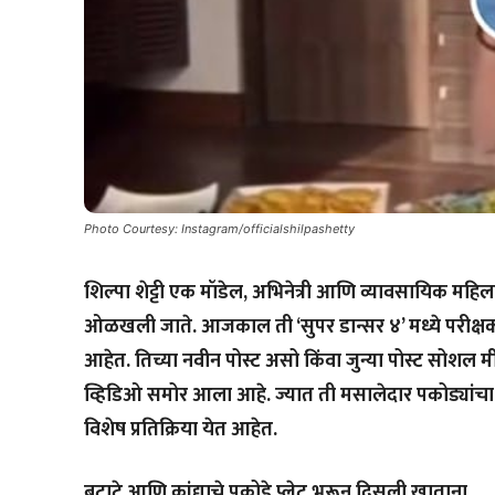
Photo Courtesy: Instagram/officialshilpashetty
शिल्पा शेट्टी एक मॉडेल, अभिनेत्री आणि व्यावसायिक मह
ओळखली जाते. आजकाल ती ‘सुपर डान्सर ४’ मध्ये परीक्षक 
आहेत. तिच्या नवीन पोस्ट असो किंवा जुन्या पोस्ट सोशल 
व्हिडिओ समोर आला आहे. ज्यात ती मसालेदार पकोड्यांचा आ
विशेष प्रतिक्रिया येत आहेत.
बटाटे आणि कांद्याचे पकोडे प्लेट भरून दिसली खाताना