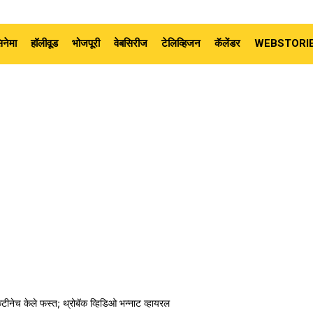
नेमा
हॉलीवूड
भोजपूरी
वेबसिरीज
टेलिव्हिजन
कॅलेंडर
WEBSTORI
कटीनेच केले फस्त; थ्रोबॅक व्हिडिओ भन्नाट व्हायरल