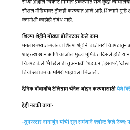
सध्या अश्लील चित्रपट निर्मिती प्रकरणात राज कुंद्रा न्यायाल
सोशल मीडियावर ट्रोलही करण्यात आले आहे. शिल्पाने गुन्हे शा
कंपनीशी काहीही संबंध नाही.
शिल्पा शेट्टीने मोठ्या प्रोजेक्टवर केले काम
मंगलोरमध्ये जन्मलेल्या शिल्पा शेट्टीने ‘बाजीगर’ चित्रपटात
शाहरुख खान आणि काजोल मुख्य भूमिकेत दिसले होते. यानं
चित्रपट केले. ‘मैं खिलाडी तू अनाडी’, ‘धडकन’, ‘इंसाफ’, ‘दोस्
तिची सर्वोत्तम कामगिरी पाहायला मिळाली.
दैनिक बोंबाबोंचे टेलिग्राम चॅनेल जॉइन करण्यासाठी
येथे क
हेही नक्की वाचा-
-सुपरस्टार नागार्जुन यांची सून समंथाने फ्लॉन्ट केले ऍब्ज; 