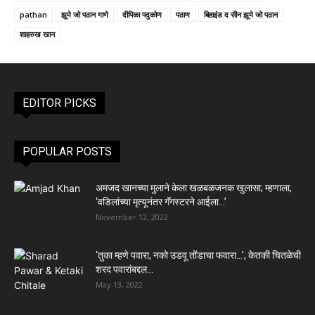
pathan
झूमे जो पठान गाणे
दीपिका पदुकोण
पठाण
बिहाइंड द सीन झूमे जो पठान
शाहरुख खान
EDITOR PICKS
POPULAR POSTS
अमजद खानच्या मुलाने केला खळबळजनक खुलासा; म्हणाला,
‘वडिलांच्या मृत्यूनंतर गॅंगस्टरने आईला…’
November 12, 2022
‘तुका म्हणे पवारा, नको उडवू तोंडाचा फवारा…’, केतकी चितळेची
शरद पवारांबद्दल...
May 13, 2022