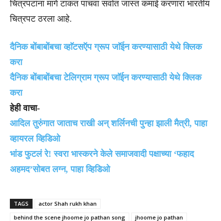
चित्रपटांना मागे टाकत पाचवा सर्वात जास्त कमाई करणारा भारतीय
चित्रपट ठरला आहे.
दैनिक बाेंबाबाेंबचा व्हाॅटसऍप ग्रूप जाॅईन करण्यासाठी येथे क्लिक
करा
दैनिक बाेंबाबाेंबचा टेलिग्राम ग्रूप जाॅईन करण्यासाठी येथे क्लिक
करा
हेही वाचा-
आदिल तुरुंगात जाताच राखी अन् शर्लिनची पुन्हा झाली मैत्री, पाहा
व्हायरल व्हिडिओ
भांड फुटलं रे! स्वरा भास्करने केले समाजवादी पक्षाच्या ‘फहाद
अहमद’साेबत लग्न, पाहा व्हिडिओ
TAGS
actor Shah rukh khan
behind the scene jhoome jo pathan song
jhoome jo pathan