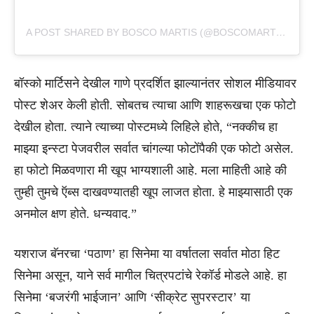
A POST SHARED BY BOSCO MARTIS (@BOSCOMARTIS)
बॉस्को मार्टिसने देखील गाणे प्रदर्शित झाल्यानंतर सोशल मीडियावर
पोस्ट शेअर केली होती. सोबतच त्याचा आणि शाहरूखचा एक फोटो
देखील होता. त्याने त्याच्या पोस्टमध्ये लिहिले होते, “नक्कीच हा
माझ्या इन्स्टा पेजवरील सर्वात चांगल्या फोटोंपैकी एक फोटो असेल.
हा फोटो मिळवणारा मी खूप भाग्यशाली आहे. मला माहिती आहे की
तुम्ही तुमचे ऍब्स दाखवण्यातही खूप लाजत होता. हे माझ्यासाठी एक
अनमोल क्षण होते. धन्यवाद.”
यशराज बॅनरचा ‘पठाण’ हा सिनेमा या वर्षातला सर्वात मोठा हिट
सिनेमा असून, याने सर्व मागील चित्रपटांचे रेकॉर्ड मोडले आहे. हा
सिनेमा ‘बजरंगी भाईजान’ आणि ‘सीक्रेट सुपरस्टार’ या