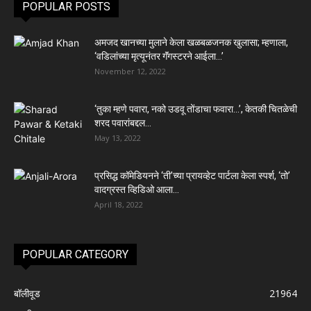
POPULAR POSTS
अमजद खानच्या मुलाने केला खळबळजनक खुलासा; म्हणाला,
‘वडिलांच्या मृत्यूनंतर गॅंगस्टरने आईला…’
November 12, 2022
‘तुका म्हणे पवारा, नको उडवू तोंडाचा फवारा…’, केतकी चितळेची
शरद पवारांबद्दल...
May 13, 2022
प्रसिद्ध कॉमेडियनने ‘ती’च्या प्रायव्हेट पार्टला केला स्पर्श, ‘तो’
वादग्रस्त व्हिडिओ आला...
April 18, 2022
POPULAR CATEGORY
बॉलीवूड
21964