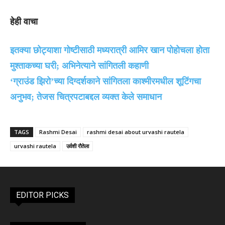
हेही वाचा
इतक्या छोट्याशा गोष्टीसाठी मध्यरात्री आमिर खान पोहोचला होता
मुश्ताकच्या घरी; अभिनेत्याने सांगितली कहाणी
‘ग्राउंड झिरो’च्या दिग्दर्शकाने सांगितला काश्मीरमधील शूटिंगचा
अनुभव; तेजस चित्रपटाबद्दल व्यक्त केले समाधान
TAGS
Rashmi Desai
rashmi desai about urvashi rautela
urvashi rautela
उर्वशी रौतेला
EDITOR PICKS