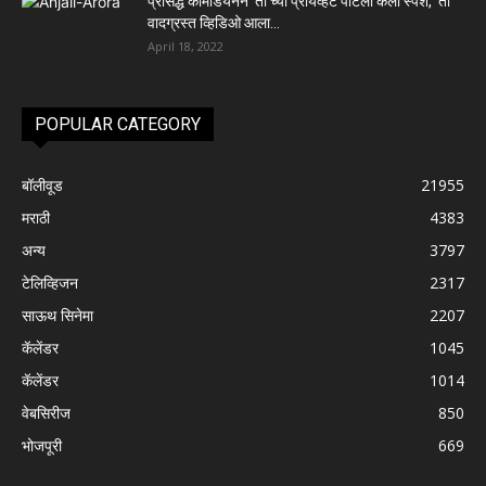
प्रसिद्ध कॉमेडियनने ‘ती’च्या प्रायव्हेट पार्टला केला स्पर्श, ‘तो’
वादग्रस्त व्हिडिओ आला...
April 18, 2022
POPULAR CATEGORY
बॉलीवूड
21955
मराठी
4383
अन्य
3797
टेलिव्हिजन
2317
साऊथ सिनेमा
2207
कॅलेंडर
1045
कॅलेंडर
1014
वेबसिरीज
850
भोजपूरी
669