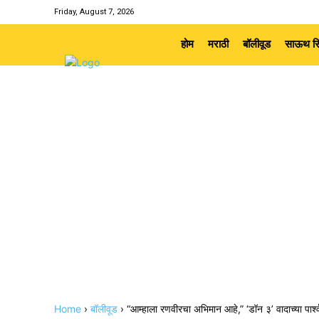
Friday, August 7, 2026
होम
मराठी
बॉलीवूड
साऊथ सि
Home
›
बॉलीवूड
›
“आम्हाला रणवीरचा अभिमान आहे,” ‘डॉन ३’ वादाच्या पार्श्वभ