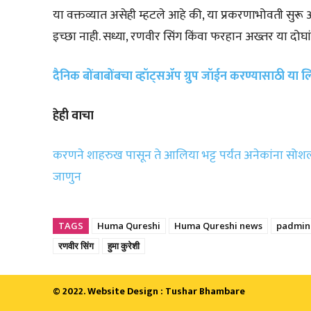
या वक्तव्यात असेही म्हटले आहे की, या प्रकरणाभोवती सुर
इच्छा नाही. सध्या, रणवीर सिंग किंवा फरहान अख्तर या दोघां
दैनिक बोंबाबोंबचा व्हॉट्सॲप ग्रुप जॉईन करण्यासाठी या
हेही वाचा
करणने शाहरुख पासून ते आलिया भट्ट पर्यंत अनेकांना सोशल
जाणुन
TAGS
Huma Qureshi
Huma Qureshi news
padmini
रणवीर सिंग
हुमा कुरेशी
© 2022. Website Design : Tushar Bhambare