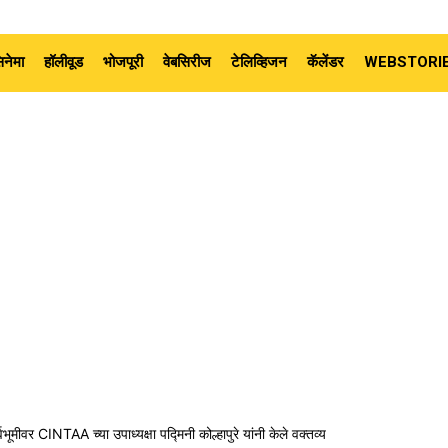
नेमा
हॉलीवूड
भोजपूरी
वेबसिरीज
टेलिव्हिजन
कॅलेंडर
WEBSTORI
ूमीवर CINTAA च्या उपाध्यक्षा पद्मिनी कोल्हापुरे यांनी केले वक्तव्य