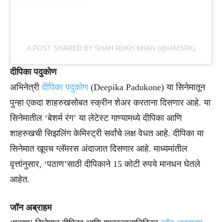
A POST SHARED BY SHAH RUKH KHAN (@IAMSRK)
दीपिका पदुकोण
अभिनेत्री
दीपिका पदुकोण
(Deepika Padukone) या सिनेमातून
पुन्हा एकदा शाहरुखसोबत स्क्रीन शेअर करताना दिसणार आहे. या
सिनेमातील ‘बेशर्म रंग’ या लेटेस्ट गाण्यामध्ये दीपिका आणि
शाहरुखची सिझलिंग केमिस्ट्री सर्वांचे लक्ष वेधत आहे. दीपिका या
सिनेमात खूपच ग्लॅमरस अंदाजात दिसणार आहे. माध्यमांतील
वृत्तांनुसार, ‘पठाण’साठी दीपिकाने 15 कोटी रुपये मानधन घेतले
आहेत.
जॉन अब्राहम