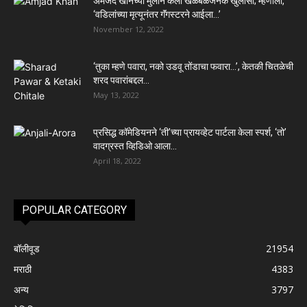
अमजद खानच्या मुलाने केला खळबळजनक खुलासा; म्हणाला,
‘वडिलांच्या मृत्यूनंतर गॅंगस्टरने आईला…’
November 12, 2022
‘तुका म्हणे पवारा, नको उडवू तोंडाचा फवारा…’, केतकी चितळेची
शरद पवारांबद्दल...
May 13, 2022
प्रसिद्ध कॉमेडियनने ‘ती’च्या प्रायव्हेट पार्टला केला स्पर्श, ‘तो’
वादग्रस्त व्हिडिओ आला...
April 18, 2022
POPULAR CATEGORY
बॉलीवूड
21954
मराठी
4383
अन्य
3797