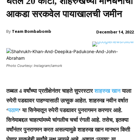
घेतले 20 कोटी, शाहरुखच्या मानधनाचा
आकडा सरकवेल पायाखालची जमीन
By
Team Bombabomb
December 14, 2022
Photo Courtesy: Instagram/iamsrk
तब्बल 4 वर्षांच्या प्रतीक्षेनंतर चाहते सुपरस्टार
शाहरुख खान
याला
रुपेरी पडद्यावर पाहण्यासाठी उत्सुक आहेत. शाहरुख नवीन वर्षात
‘
पठाण
‘ या सिनेमातून रुपेरी पडद्यावर पुनरागमन करणार आहे.
सिनेमाबद्दल चाहत्यांमध्ये चांगलीच चर्चा रंगली आहे. तसेच, इतक्या
वर्षांनंतर पुनरागमन करत असल्यामुळे शाहरुख खान मानधन किती
घेणार याकडेही सर्वांचे लक्ष लागले आहे. अशात ‘पठाण’ या