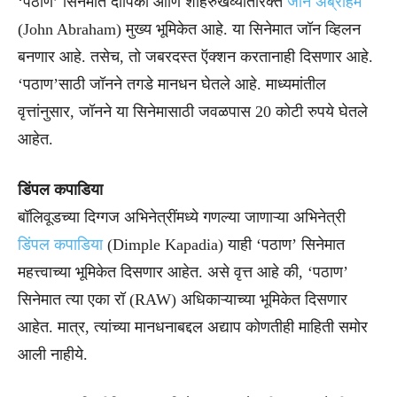
‘पठाण’ सिनेमात दीपिका आणि शाहरुखव्यतिरिक्त
जॉन अब्राहम
(John Abraham) मुख्य भूमिकेत आहे. या सिनेमात जॉन व्हिलन
बनणार आहे. तसेच, तो जबरदस्त ऍक्शन करतानाही दिसणार आहे.
‘पठाण’साठी जॉनने तगडे मानधन घेतले आहे. माध्यमांतील
वृत्तांनुसार, जॉनने या सिनेमासाठी जवळपास 20 कोटी रुपये घेतले
आहेत.
डिंपल कपाडिया
बॉलिवूडच्या दिग्गज अभिनेत्रींमध्ये गणल्या जाणाऱ्या अभिनेत्री
डिंपल कपाडिया
(Dimple Kapadia) याही ‘पठाण’ सिनेमात
महत्त्वाच्या भूमिकेत दिसणार आहेत. असे वृत्त आहे की, ‘पठाण’
सिनेमात त्या एका रॉ (RAW) अधिकाऱ्याच्या भूमिकेत दिसणार
आहेत. मात्र, त्यांच्या मानधनाबद्दल अद्याप कोणतीही माहिती समोर
आली नाहीये.